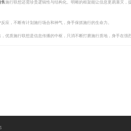
销售
施行联想还需珍贵逻辑性与结构化。明晰的框架能让信息更易澌灭，
户反应，不断有计划施行场合和神气，身手保抓施行的生命力。
售，优质施行联想是信息传播的中枢，只消不断打磨施行质地，身手在强
态