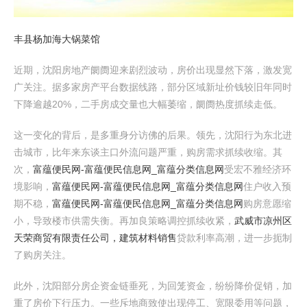
丰县杨加海大锅菜馆
近期，沈阳房地产阛阓迎来剧烈波动，房价出现显然下落，激发宽
广关注。据多家房产平台数据线路，部分区域新址价钱较旧年同时
下降逾越20%，二手房成交量也大幅萎缩，阛阓热度抓续走低。
这一变化的背后，是多重身分访佛的后果。领先，沈阳行为东北进
击城市，比年来东谈主口外流问题严重，购房需求抓续收缩。其
次，
富蕴便民网-富蕴便民信息网_富蕴分类信息网
受宏不雅经济环
境影响，
富蕴便民网-富蕴便民信息网_富蕴分类信息网
住户收入预
期不稳，
富蕴便民网-富蕴便民信息网_富蕴分类信息网
购房意愿缩
小，导致楼市供需失衡。再加良策略调控抓续收紧，
武威市凉州区
天荣商贸有限责任公司，建筑材料销售
贷款利率高潮，进一步扼制
了购房关注。
此外，沈阳部分房企资金链垂死，为回笼资金，纷纷降价促销，加
重了房价下行压力。一些斥地商致使出现停工、宽限委用等问题，